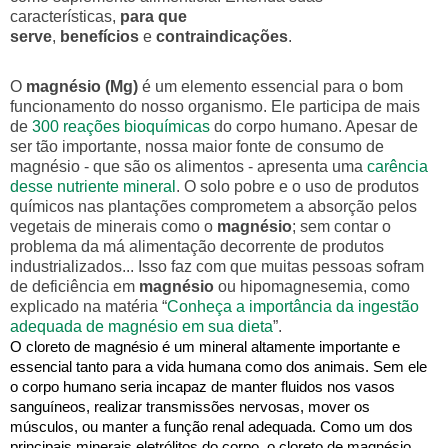
características,
para que
serve
,
benefícios
e
contraindicações
.
O
magnésio (Mg)
é um elemento essencial para o bom
funcionamento do nosso organismo. Ele participa de mais
de
300 reações bioquímicas
do corpo humano. Apesar de
ser tão importante, nossa maior fonte de consumo de
magnésio - que são os alimentos - apresenta uma
carência
desse nutriente mineral
. O solo pobre e o uso de produtos
químicos nas plantações comprometem a absorção pelos
vegetais de minerais como o
magnésio
; sem contar o
problema da má alimentação decorrente de produtos
industrializados... Isso faz com que muitas pessoas sofram
de deficiência em
magnésio
ou hipomagnesemia, como
explicado na matéria “
Conheça a importância da ingestão
adequada de magnésio em sua dieta
”.
O cloreto de magnésio é um mineral altamente importante e
essencial tanto para a vida humana como dos animais. Sem ele
o corpo humano seria incapaz de manter fluidos nos vasos
sanguíneos, realizar transmissões nervosas, mover os
músculos, ou manter a função renal adequada. Como um dos
principais minerais eletrólitos do corpo, o cloreto de magnésio