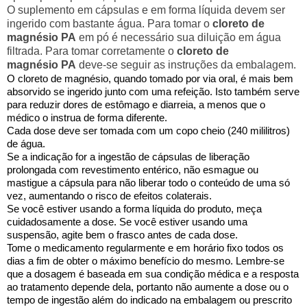
O suplemento em cápsulas e em forma líquida devem ser
ingerido com bastante água. Para tomar o
cloreto de
magnésio PA
em pó é necessário sua diluição em água
filtrada. Para tomar corretamente o
cloreto de
magnésio
PA
deve-se seguir as instruções da embalagem.
O cloreto de magnésio, quando tomado por via oral, é mais bem
absorvido se ingerido junto com uma refeição. Isto também serve
para reduzir dores de estômago e diarreia, a menos que o
médico o instrua de forma diferente.
Cada dose deve ser tomada com um copo cheio (240 mililitros)
de água.
Se a indicação for a ingestão de cápsulas de liberação
prolongada com revestimento entérico, não esmague ou
mastigue a cápsula para não liberar todo o conteúdo de uma só
vez, aumentando o risco de efeitos colaterais.
Se você estiver usando a forma líquida do produto, meça
cuidadosamente a dose. Se você estiver usando uma
suspensão, agite bem o frasco antes de cada dose.
Tome o medicamento regularmente e em horário fixo todos os
dias a fim de obter o máximo benefício do mesmo. Lembre-se
que a dosagem é baseada em sua condição médica e a resposta
ao tratamento depende dela, portanto não aumente a dose ou o
tempo de ingestão além do indicado na embalagem ou prescrito