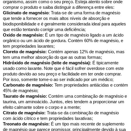
organismo, assim como o seu preço. Esteja atento sobre onde
comprar o produto e saiba distinguir a diferença entre eles:
Glicinato de magnésio
: Trata-se de uma forma de magnésio
que tende a fornecer os mais altos níveis de absorção e
biodisponibilidade e é geralmente considerada ideal para aqueles
que estão tentando corrigir uma deficiência;
Oxido de magnésio:
É um tipo de magnésio ligado a um ácido
orgânico ou um ácido de gordura. Contém 60% de magnésio, e
tem propriedades laxantes;
Cloreto de magnésio:
Contém apenas 12% de magnésio, mas
tem uma melhor absorção do que as outras formas;
Hidróxido de magnésio (leite de magnésia):
É tipicamente
usado como laxante. Note que é fácil sofrer overdose com este
produto devido ao seu preço e facilidade em ter onde comprar.
Por isso, somente tome-o ao ser indicado por um médico;
Carbonato de magnésio:
Tem propriedades antiácidas e contém
45% de magnésio;
Taurato de magnésio:
Contém uma combinação de magnésio e
taurina, um aminoácido. Juntos, eles tendem a proporcionar um
efeito calmante sobre o corpo e a mente;
Citrato de magnésio:
Trata-se da combinação de magnésio
com ácido cítrico e tem propriedades laxativas;
Treonato de magnésio:
É um tipo mais recente de suplemento
de magnésio que parece promissor, principalmente devido à sua